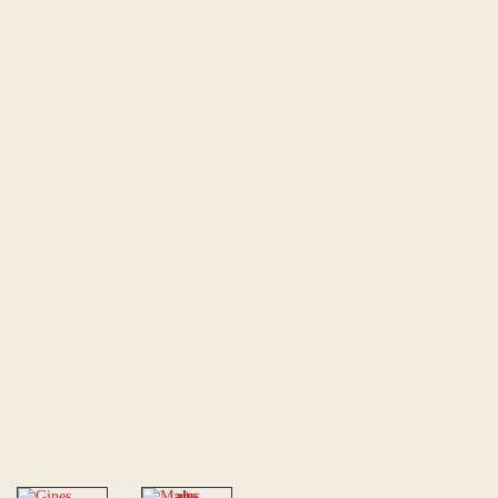
Gin
es
Rod
rígu
ez
Mar
Direct
ta
or y
Rod
profes
rígu
or de
ez
la
Escuel
Profes
a
ora de
Artes
la
Marci
Escuel
ales
a
Haron
Artes
do.
Marci
ales